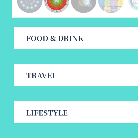
FOOD & DRINK
TRAVEL
LIFESTYLE