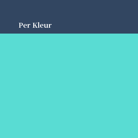
Per Kleur
Gele Date
Paarse Date
Groene Date
Rode Date
Oranje Date
Zwarte Date
Bruine Date