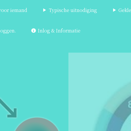
 voor iemand
Typische uitnodiging
Gekle
loggen.
Inlog & Informatie