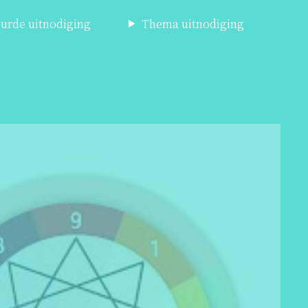
urde uitnodiging
Thema uitnodiging