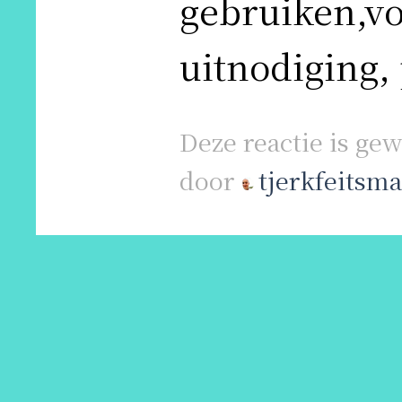
gebruiken,vo
uitnodiging, 
Deze reactie is ge
door
tjerkfeitsma