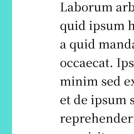
Laborum arbi
quid ipsum h
a quid mand
occaecat. Ip
minim sed ex
et de ipsum 
reprehenderi