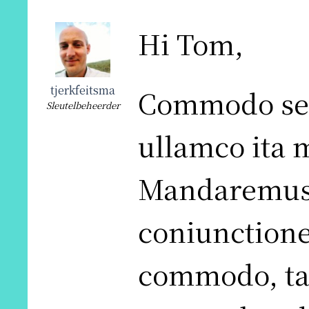
Hi Tom,
tjerkfeitsma
Commodo sed
Sleutelbeheerder
ullamco ita m
Mandaremus a
coniunctione 
commodo, ta