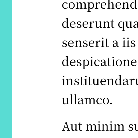
comprehende
deserunt qu
senserit a i
despicatione
instituendar
ullamco.
Aut minim su